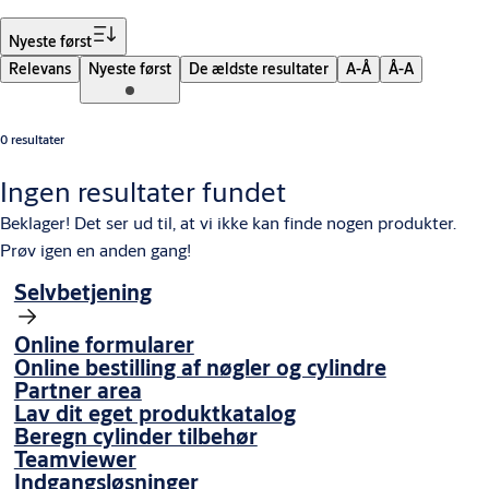
Sorter
Nyeste først
Relevans
Nyeste først
De ældste resultater
A-Å
Å-A
0 resultater
Ingen resultater fundet
Beklager! Det ser ud til, at vi ikke kan finde nogen produkter.
Prøv igen en anden gang!
Selvbetjening
Online formularer
Online bestilling af nøgler og cylindre
Partner area
Lav dit eget produktkatalog
Beregn cylinder tilbehør
Teamviewer
Indgangsløsninger