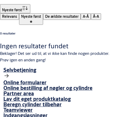
Sorter
Nyeste først
Relevans
Nyeste først
De ældste resultater
A-Å
Å-A
0 resultater
Ingen resultater fundet
Beklager! Det ser ud til, at vi ikke kan finde nogen produkter.
Prøv igen en anden gang!
Selvbetjening
Online formularer
Online bestilling af nøgler og cylindre
Partner area
Lav dit eget produktkatalog
Beregn cylinder tilbehør
Teamviewer
Indgangsløsninger