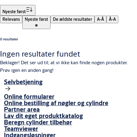
Sorter
Nyeste først
Relevans
Nyeste først
De ældste resultater
A-Å
Å-A
0 resultater
Ingen resultater fundet
Beklager! Det ser ud til, at vi ikke kan finde nogen produkter.
Prøv igen en anden gang!
Selvbetjening
Online formularer
Online bestilling af nøgler og cylindre
Partner area
Lav dit eget produktkatalog
Beregn cylinder tilbehør
Teamviewer
Indgangsløsninger