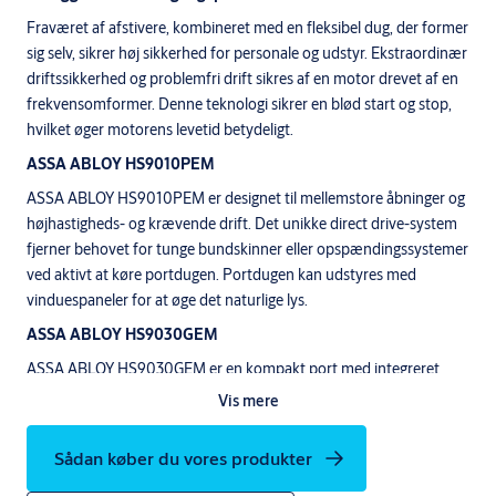
Fraværet af afstivere, kombineret med en fleksibel dug, der former
sig selv, sikrer høj sikkerhed for personale og udstyr. Ekstraordinær
driftssikkerhed og problemfri drift sikres af en motor drevet af en
frekvensomformer. Denne teknologi sikrer en blød start og stop,
hvilket øger motorens levetid betydeligt.
ASSA ABLOY HS9010PEM
ASSA ABLOY HS9010PEM er designet til mellemstore åbninger og
højhastigheds- og krævende drift. Det unikke direct drive-system
fjerner behovet for tunge bundskinner eller opspændingssystemer
ved aktivt at køre portdugen. Portdugen kan udstyres med
vinduespaneler for at øge det naturlige lys.
ASSA ABLOY HS9030GEM
ASSA ABLOY HS9030GEM er en kompakt port med integreret
motor og nødudgang. Den er designet til mellemstore åbninger.
Vis mere
Med en integreret motor er den ekstremt pladsbesparende.
Portdugen kan udstyres med vinduespaneler for at øge det
Sådan køber du vores produkter
naturlige lys.