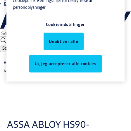
Cookiepolitik
Retningslinjer for beskyttelse af
Kontakt os
personoplysninger
Cookieindstillinger
Deaktiver alle
Søg
Hurtigporte
Ja, jeg accepterer alle cookies
Nødudgangsporte
ASSA ABLOY HS90-