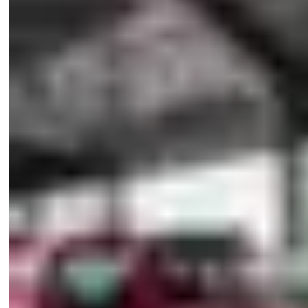
ASSA ABLOY OH1042FG Overhead sectional door
(DOC, 262 KB)