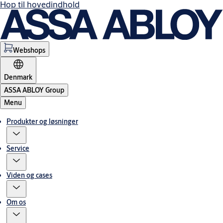
Hop til hovedindhold
Webshops
Denmark
ASSA ABLOY Group
Menu
Produkter og løsninger
Service
Viden og cases
Om os