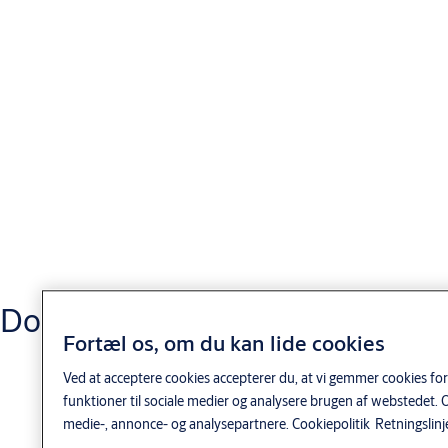
Specifikationer
Standardstørrelse op til (B x H) 1 5500 x 4.250 mm
Rammetykkelse 44 mm
Vinduer: W < 3300 mm B > 3300 mm 2 ruder
Gangdør Ikke tilgængelig
Adgang og automatisering ekstra
Sporingsmuligheder: SL, HL, LL, VL, HHL
Vindbelastning, EN 12424 2 klasse 3: W < 3300, klasse 2: W >
3300
Download
U-værdi (EN 12428) 6 W/m2K
Fortæl os, om du kan lide cookies
Vandgennemtrængelighed, EN 12425 klasse 3
Luftgennemtrængelighed (EN 12426) klasse 2:
Ved at acceptere cookies accepterer du, at vi gemmer cookies for
funktioner til sociale medier og analysere brugen af webstedet. 
1. 1) Andre størrelser kan fås på forespørgsel
medie-, annonce- og analysepartnere.
Cookiepolitik
Retningslinj