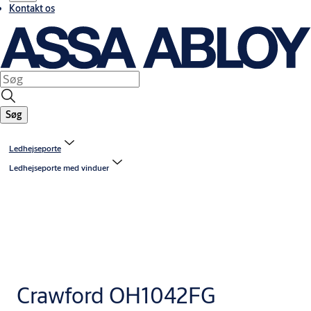
Kontakt os
Søg
Ledhejseporte
Ledhejseporte med vinduer
Crawford OH1042FG