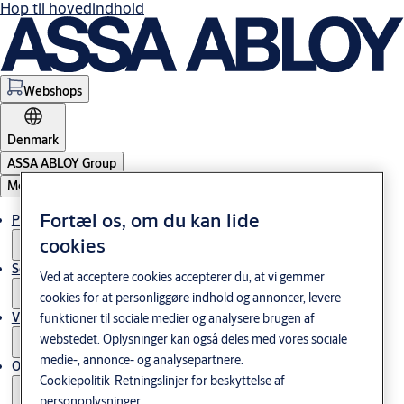
Hop til hovedindhold
Webshops
Denmark
ASSA ABLOY Group
Menu
Fortæl os, om du kan lide
Produkter og løsninger
cookies
Service
Ved at acceptere cookies accepterer du, at vi gemmer
cookies for at personliggøre indhold og annoncer, levere
Viden og cases
funktioner til sociale medier og analysere brugen af
webstedet. Oplysninger kan også deles med vores sociale
medie-, annonce- og analysepartnere.
Om os
Cookiepolitik
Retningslinjer for beskyttelse af
personoplysninger