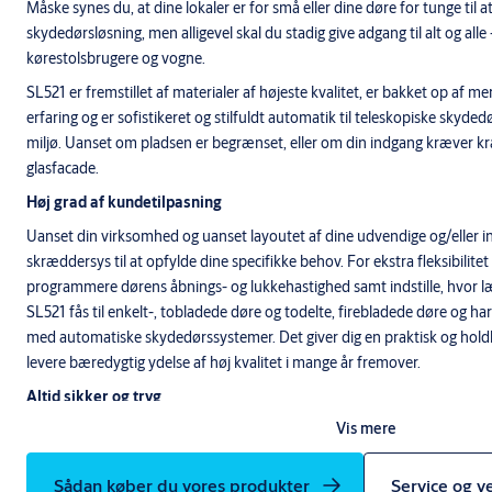
Måske synes du, at dine lokaler er for små eller dine døre for tunge til
skydedørsløsning, men alligevel skal du stadig give adgang til alt og alle
kørestolsbrugere og vogne.
SL521 er fremstillet af materialer af højeste kvalitet, er bakket op af
erfaring og er sofistikeret og stilfuldt automatik til teleskopiske skydedø
miljø. Uanset om pladsen er begrænset, eller om din indgang kræver kraf
glasfacade.
Høj grad af kundetilpasning
Uanset din virksomhed og uanset layoutet af dine udvendige og/eller 
skræddersys til at opfylde dine specifikke behov. For ekstra fleksibilite
programmere dørens åbnings- og lukkehastighed samt indstille, hvor læ
SL521 fås til enkelt-, tobladede døre og todelte, firebladede døre og har
med automatiske skydedørssystemer. Det giver dig en praktisk og holdb
levere bæredygtig ydelse af høj kvalitet i mange år fremover.
Altid sikker og tryg
Vis mere
Hos ASSA ABLOY er vi her for at hjælpe med at gøre dine indgange så
sensorer, der er designet til straks at åbne dørene, når en person eller fo
innovativ panikmodulteknologi, der tvinger døre og sideruder til at svin
Sådan køber du vores produkter
Service og v