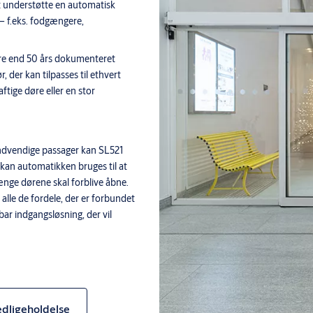
 at understøtte en automatisk
 – f.eks. fodgængere,
 mere end 50 års dokumenteret
r, der kan tilpasses til ethvert
tige døre eller en stor
indvendige passager kan SL521
t kan automatikken bruges til at
nge dørene skal forblive åbne.
 alle de fordele, der er forbundet
ar indgangsløsning, der vil
 sikre som muligt Fra topmoderne
rhindring registreres, til
ge udad i nødstilfælde, har vores
edligeholdelse