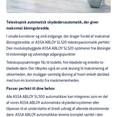
Teleskopisk automatisk skydedørsautomatik, der giver
maksimal åbningsbredde.
I smalle korridorer og små indgange, der drager fordel af maksimal
åbningsbredde, er ASSA ABLOY SL520 teleskopautomatik perfekt.
Den modulopbyggede ASSA ABLOY SL520 optimerer frie åbninger
til indvendige og udvendige adgangspunkter.
Teleskopopsætninger fås til todelte, fire-bladede og enkelte to-
bladede døre. Der tilbydes også en unik løsning til maksimering af
sikkerheden, der muliggør samtidig låsning af hvert enkelt dørblad
med kun én kommando fra maskinerienheden.
Passer perfekt til dine behov
Alle ASSA ABLOY SL500 automatikker kan integreres som en del
af vores ASSA ABLOY automatiske skydedørssystemer eller
tilpasses til at understøtte et bredt udvalg af allerede eksisterende
døre. ASSA ABLOY automatikker leveres komplet samlet i den