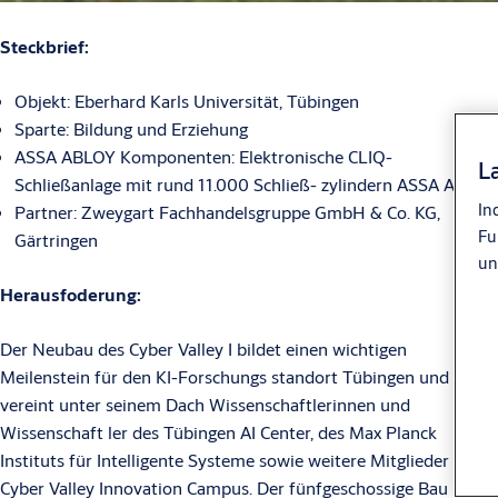
Steckbrief:
Objekt: Eberhard Karls Universität, Tübingen
Sparte: Bildung und Erziehung
ASSA ABLOY Komponenten: Elektronische CLIQ-
L
Schließanlage mit rund 11.000 Schließ- zylindern ASSA ABLOY
In
Partner: Zweygart Fachhandelsgruppe GmbH & Co. KG,
Fu
Gärtringen
un
Herausfoderung:
Der Neubau des Cyber Valley I bildet einen wichtigen
Meilenstein für den KI-Forschungs standort Tübingen und
vereint unter seinem Dach Wissenschaftlerinnen und
Wissenschaft ler des Tübingen AI Center, des Max Planck
Instituts für Intelligente Systeme sowie weitere Mitglieder des
Cyber Valley Innovation Campus. Der fünfgeschossige Bau mit