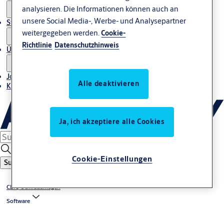
analysieren. Die Informationen können auch an
unsere Social Media-, Werbe- und Analysepartner
Stories
weitergegeben werden.
Cookie-
Richtlinie
Datenschutzhinweis
Über uns
Jobs
Alle deaktivieren
Kontakt
Ja, ich akzeptiere alle Cookies
Cookie-Einstellungen
Suche
CLIQ Schließanlagen
Software