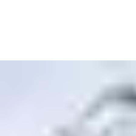
Ihrer Verantwortung für weltweite CO2-Emissionen tragen Sie
mit energetischer Sanierung sowie der Schaffung modernen
Wohnraums Rechnung.
Zudem stellen Sie als Baugenossenschaften die Weichen für
eine gute und harmonische Hausgemeinschaft, verbunden mit
Sicherheit und Komfort. In einem Mehrfamilienhaus zählt dazu
vor allem, dass Bewohner in einer Notsituation schnell und
ohne Hindernisse flüchten können.
Und damit auch, dass die leidige Diskussion, ob die Tür nachts
abgeschlossen werden soll oder nicht, der Vergangenheit
angehört.
Urteil zur Verriegelung der Haustür vom Landgericht
Frankfurt am Main, Mai 2015
Interessantes Architekten-Interview zum Thema
Nachhaltigkeit