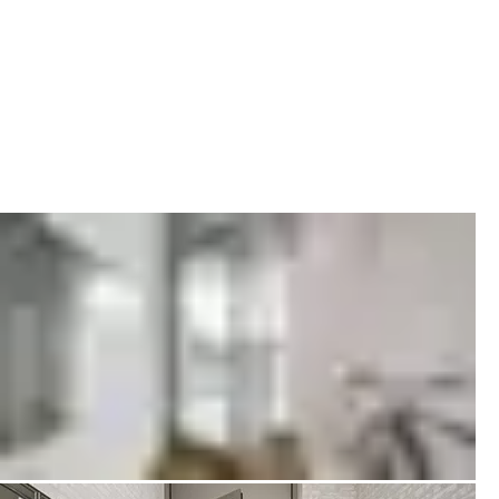
verbessern: wer erhöhte Ansprüche an den Einbruchschutz
stellt, entscheidet sich für die MEDIATOR-Mehrfachverriegelung.
Ist das Thema „Lärm“ und „Zugluft“ ein ständiger Störfaktor,
sorgt der
Türschließer Close-Motion
dafür, dass die Eingangstür
leise und auch gegen Winddruck zuverlässig ins Schloss fällt. Bei
häufigen Mieterwechseln oder hohem Schlüsselverlust, sind
mechatronische
Schließanlagen wie CLIQ Go
ein adäquates
Mittel, um die Verwaltung zu vereinfachen. Oder Sie
entscheiden sich für die
SCALA solo-Zutrittskontrolle
und
tauschen Schlüssel gegen ID-Ausweise in Form von Karten oder
Schlüsselanhängern.
Close Motion Türschließer Broschüre
SCALA Gesamtbroschüre
Broschüre MEDIATORr technische Informationen
Broschüre Schließanlage CLIQ Go
Türen-Checkliste Mediator