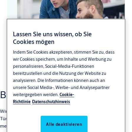
Lassen Sie uns wissen, ob Sie
Cookies mögen
Indem Sie Cookies akzeptieren, stimmen Sie zu, dass
wir Cookies speichern, um Inhalte und Werbung zu
personalisieren, Social-Media-Funktionen
bereitzustellen und die Nutzung der Website zu
analysieren. Die Informationen können auch an
unsere Social Media-, Werbe- und Analysepartner
BIM Türlösungen
weitergegeben werden.
Cookie-
Richtlinie
Datenschutzhinweis
Wir bieten eine umfassende Auswahl an kompletten
Türlösungspaketen, verfügbar für Revit und ArchiCAD - für
Alle deaktivieren
mehr Einfachheit, Komfort und beschleunigte Planung.