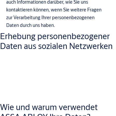
auch Informationen darüber, wie Sie uns
kontaktieren können, wenn Sie weitere Fragen
zur Verarbeitung Ihrer personenbezogenen
Daten durch uns haben.
Erhebung personenbezogener
Daten aus sozialen Netzwerken
ASSA ABLOY kann die von Ihnen in den mit uns verbundenen
sozialen Medien bereitgestellten Daten erheben und
verarbeiten. Dies kann erfolgen durch:-Direkte Kommunikation
(Posting auf unseren Social-Media-Kanälen oder
Wie und warum verwendet
Direct Messaging)-Indirekte Kommunikation (z. B. Tagging von
ASSA ABLOY in Ihren Social-Media-Posts).