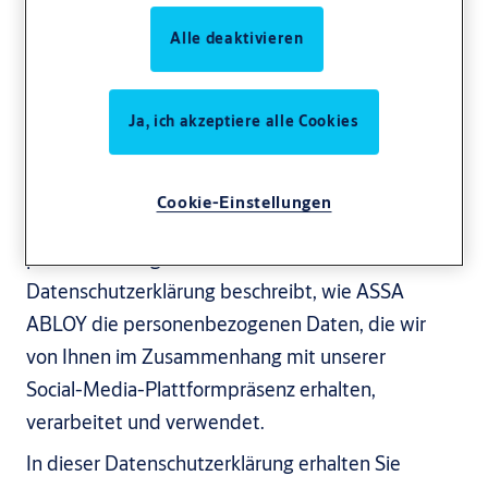
Alle deaktivieren
Datenschutzerklärung
Ja, ich akzeptiere alle Cookies
– Soziale Medien
Cookie-Einstellungen
ASSA ABLOY verpflichtet sich zum Schutz Ihrer
personenbezogenen Daten. Diese
Datenschutzerklärung beschreibt, wie ASSA
ABLOY die personenbezogenen Daten, die wir
von Ihnen im Zusammenhang mit unserer
Social-Media-Plattformpräsenz erhalten,
verarbeitet und verwendet.
In dieser Datenschutzerklärung erhalten Sie