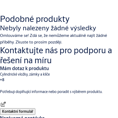
Podobné produkty
Nebyly nalezeny žádné výsledky
Omlouváme se! Zdá se, že nemůžeme aktuálně najít žádné
příběhy. Zkuste to prosím později.
Kontaktujte nás pro podporu a
řešení na míru
Mám dotaz k produktu
Cylindrické vložky, zámky a klíče
+8
Potřebuji doplňující informace nebo poradit s výběrem produktu.
Dveřní vybavení
Aperio
Digitální a přístupové systémy
CLIQ
Hotelové systémy TESA
Incedo
SMARTair
Traka
Kontaktní formulář