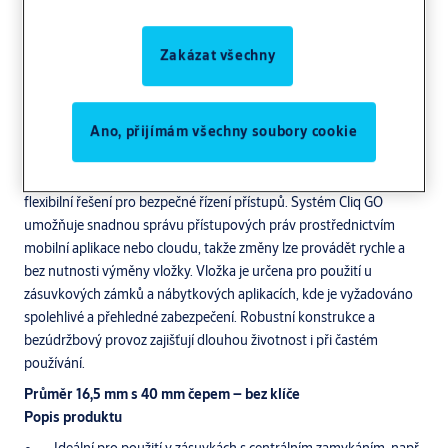
Zakázat všechny
1
of
6
Ano, přijímám všechny soubory cookie
Zásuvková elektronická vložkaNT06 Cliq GO IKON nabízí moderní a
flexibilní řešení pro bezpečné řízení přístupů. Systém Cliq GO
umožňuje snadnou správu přístupových práv prostřednictvím
mobilní aplikace nebo cloudu, takže změny lze provádět rychle a
bez nutnosti výměny vložky. Vložka je určena pro použití u
zásuvkových zámků a nábytkových aplikacích, kde je vyžadováno
spolehlivé a přehledné zabezpečení. Robustní konstrukce a
bezúdržbový provoz zajišťují dlouhou životnost i při častém
používání.
Průměr 16,5 mm s 40 mm čepem – bez klíče
Popis produktu