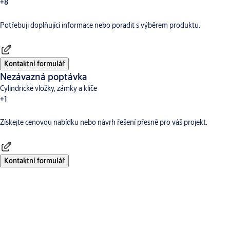
+8
Potřebuji doplňující informace nebo poradit s výběrem produktu.
Dveřní vybavení
Aperio
Digitální a přístupové systémy
CLIQ
Hotelové systémy TESA
Incedo
SMARTair
Traka
Kontaktní formulář
Nezávazná poptávka
Cylindrické vložky, zámky a klíče
+1
Získejte cenovou nabídku nebo návrh řešení přesně pro váš projekt.
Dveřní vybavení
Kontaktní formulář