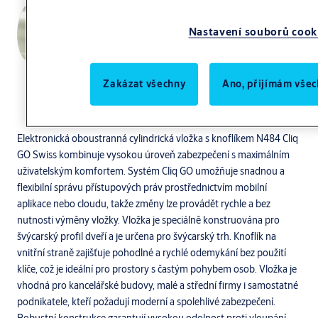
Nastavení souborů cook
Zakázat všechny
Ano, přijímám všec
Elektronická oboustranná cylindrická vložka s knoflíkem N484 Cliq
GO Swiss kombinuje vysokou úroveň zabezpečení s maximálním
uživatelským komfortem. Systém Cliq GO umožňuje snadnou a
flexibilní správu přístupových práv prostřednictvím mobilní
aplikace nebo cloudu, takže změny lze provádět rychle a bez
nutnosti výměny vložky. Vložka je speciálně konstruována pro
švýcarský profil dveří a je určena pro švýcarský trh. Knoflík na
vnitřní straně zajišťuje pohodlné a rychlé odemykání bez použití
klíče, což je ideální pro prostory s častým pohybem osob. Vložka je
vhodná pro kancelářské budovy, malé a střední firmy i samostatné
podnikatele, kteří požadují moderní a spolehlivé zabezpečení.
Robustní konstrukce garantují vysokou odolnost proti vloupání.