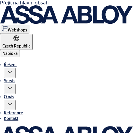
Přejít na hlavní obsah
Webshops
Czech Republic
Nabídka
Řešení
Servis
O nás
Reference
Kontakt