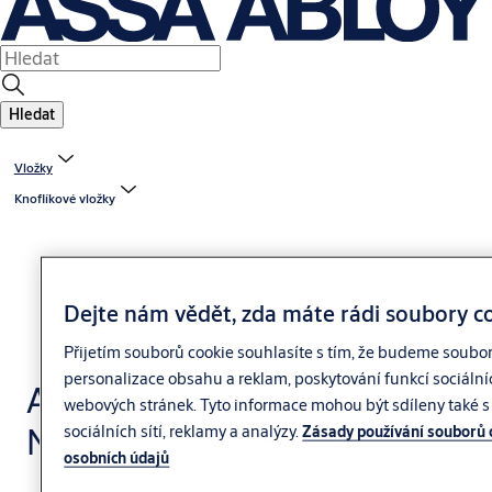
Hledat
Vložky
Knoflíkové vložky
Dejte nám vědět, zda máte rádi soubory c
Přijetím souborů cookie souhlasíte s tím, že budeme soubo
personalizace obsahu a reklam, poskytování funkcí sociální
Assa Abloy CliqGO
webových stránek. Tyto informace mohou být sdíleny také s 
N484 Nikl
sociálních sítí, reklamy a analýzy.
Zásady používání souborů 
osobních údajů