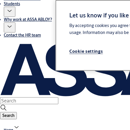
Students
Let us know if you like
Why work at ASSA ABLOY?
By accepting cookies you agree t
usage. Information may also be 
Contact the HR team
Cookie settings
Search
Home