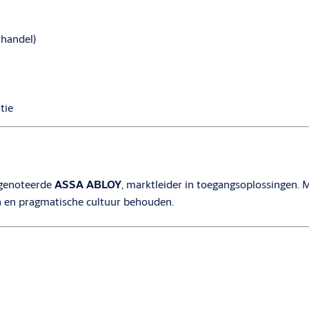
handel)
tie
sgenoteerde
ASSA ABLOY
, marktleider in toegangsoplossingen. Me
en en pragmatische cultuur behouden.