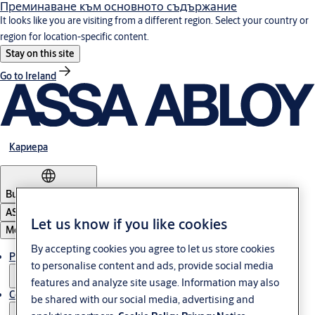
Преминаване към основното съдържание
It looks like you are visiting from a different region. Select your country or
region for location-specific content.
Stay on this site
Go to Ireland
Кариера
Bulgaria
·
български
ASSA ABLOY Group
Let us know if you like cookies
Меню
By accepting cookies you agree to let us store cookies
Решения
to personalise content and ads, provide social media
features and analyze site usage. Information may also
Сервиз
be shared with our social media, advertising and