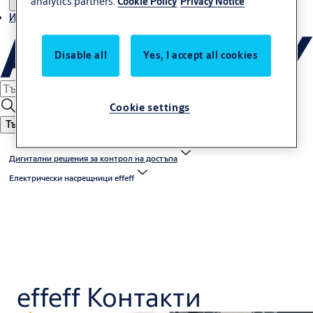
analytics partners.
Cookie Policy
Privacy Notice
Истории
Disable all
Yes, I accept all cookies
Cookie settings
Търсене
Дигитални решения за контрол на достъпа
Електрически насрещници effeff
effeff Контакти