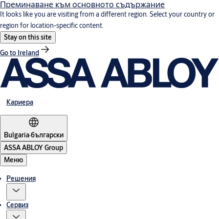
Преминаване към основното съдържание
It looks like you are visiting from a different region. Select your country or
region for location-specific content.
Stay on this site
Go to Ireland
Кариера
Bulgaria
·
български
ASSA ABLOY Group
Меню
Решения
Сервиз