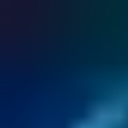
достъпа. Надеждната облачна услуга CUMULUS се
интегрира безпроблемно със съществуващи системи и
осигурява единно решение за управление на достъпа.
Новият стандарт за дигитален достъп