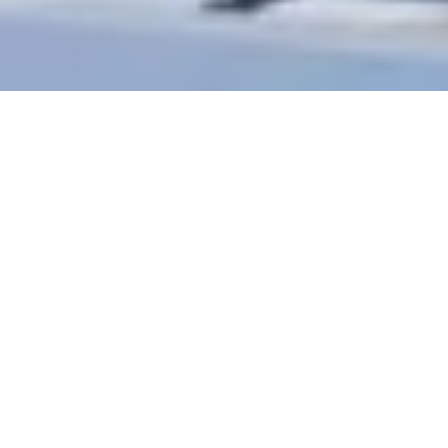
Управлявайте правата за достъп и продуктите ABLOY
CUMULUS чрез система за управление на достъпа по ваш