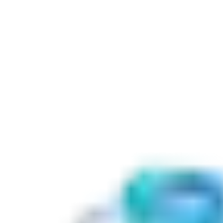
Aperio’s unique design makes your wireless devices part of your
existing security system, rather than an add-on. There’s no
additional database setup. Administrators update one interface,
one database, once, with no more duplicating of tasks. All
Aperio devices are controlled and operated entirely within this
“master” system.
This is why
only native integration makes new wireless
devices part of the existing system
, complementing your
wired solutions.