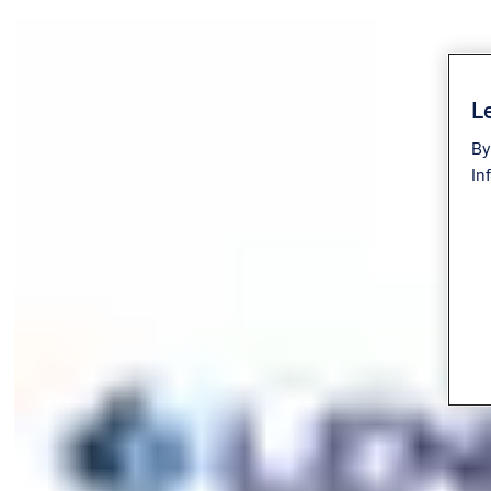
Le
By
In