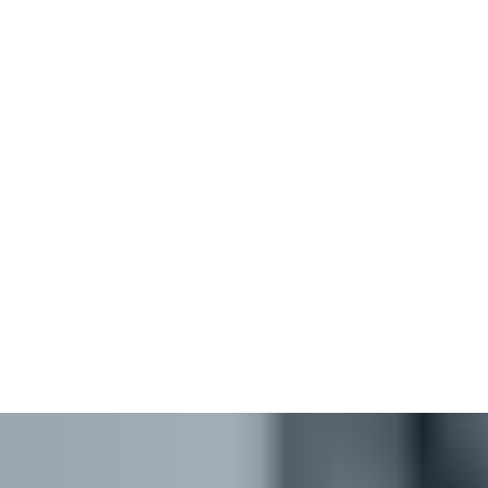
Стъпка 1:
Потвърдете ангажимента си за изпълнение на
процеса по интеграция.
Стъпка 2:
Подпишете Споразумение за поверителност
(NDA) с ASSA ABLOY.
Стъпка 3:
Получете пълен достъп до Aperio Protocol for
Integration Development
Стъпка 4:
Производителят на системи за контрол на
достъпа или системният интегратор извършва
интеграцията на софтуера Aperio в своята система.
Стъпка 5:
Извършване и удостоверяване на тестовите
процедури
Стъпка 6:
Получаване на официално одобрение за
интеграцията.