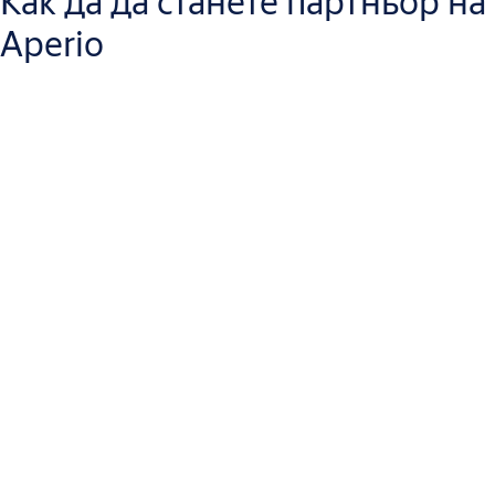
Как да да станете партньор на
Aperio
За да станете партньор на Aperio, моля, изпълнете следните
стъпки: