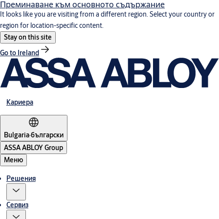
Преминаване към основното съдържание
It looks like you are visiting from a different region. Select your country or
region for location-specific content.
Stay on this site
Go to Ireland
Кариера
Bulgaria
·
български
ASSA ABLOY Group
Меню
Решения
Сервиз