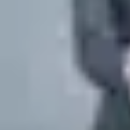
Стъпка 7:
Интеграцията е завършена — започване на
промотиране и маркетиране на продуктите и услугите на
ASSA ABLOY, предоставяни под марката Aperio.
Стъпка 8:
Издаване на официален сертификат за
интегратор.
Свържете се Aperio експерт