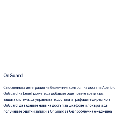
OnGuard
С последната интеграция на безжичния контрол на достъпа Aperio с
OnGuard на Lenel, можете да добавяте още повече врати към
вашата система, да управлявате достъпа и графиците директно в
OnGuard, да задавате нива на достъп за шкафове и локъри и да
получавате одитни записи в OnGuard за безпроблемна ежедневна