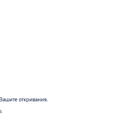
а Вашите откривания.
o.