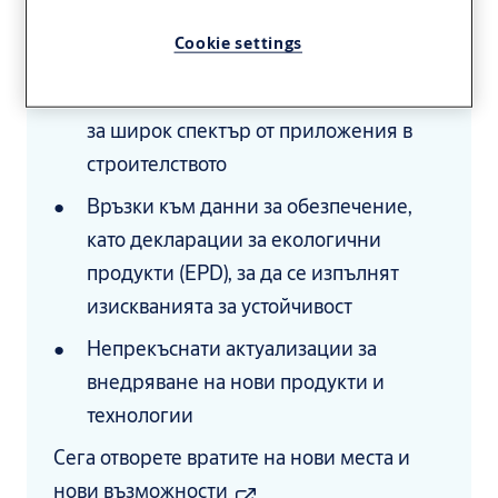
технологии, които ще придадат на
Cookie settings
дизайните ви неподражаема нотка
Богат избор от продуктови семейства
за широк спектър от приложения в
строителството
Връзки към данни за обезпечение,
като декларации за екологични
продукти (EPD), за да се изпълнят
изискванията за устойчивост
Непрекъснати актуализации за
внедряване на нови продукти и
технологии
Сега отворете вратите на нови места и
нови възможности