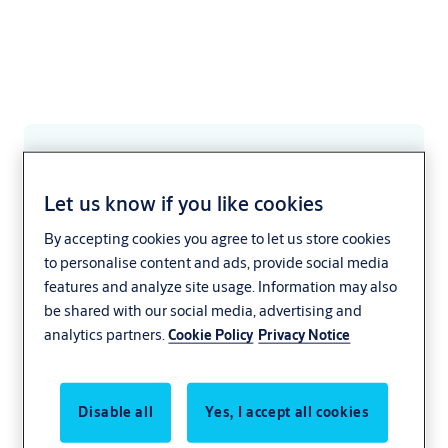
BIM решения за
Let us know if you like cookies
врати
By accepting cookies you agree to let us store cookies
to personalise content and ads, provide social media
Предлагаме богат избор от пакети за
features and analyze site usage. Information may also
отваряне на врати за Autodesk® Revit® и
be shared with our social media, advertising and
analytics partners.
Cookie Policy
Privacy Notice
GRAPHISOFT® Archicad®. Нашите решения
са начин за лесно, комфортно и ускорено
изпълнение на задачите.
Disable all
Yes, I accept all cookies
Стилни продукти с най-съвременни