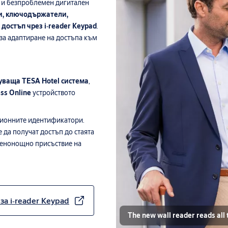
 и безпроблемен дигитален
и, ключодържатели,
 достъп чрез i‑reader Keypad
.
за адаптиране на достъпа към
уваща TESA Hotel система
,
ss Online
устройството
ционните идентификатори.
е да получат достъп до стаята
 денонощно присъствие на
птиране към различни локации
нтиран при паркинг бариера,
5 метра
.
за i‑reader Keypad
The new wall reader reads all t
ндикация
улесняват