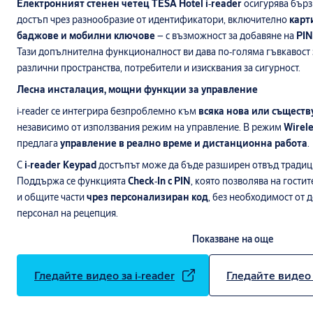
Електронният стенен четец TESA Hotel i‑reader
осигурява бърз
достъп чрез разнообразие от идентификатори, включително
карт
баджове и мобилни ключове
– с възможност за добавяне на
PIN
Тази допълнителна функционалност ви дава по‑голяма гъвкавост 
различни пространства, потребители и изисквания за сигурност.
Лесна инсталация, мощни функции за управление
i‑reader се интегрира безпроблемно към
всяка нова или съществ
независимо от използвания режим на управление. В режим
Wirele
предлага
управление в реално време и дистанционна работа
.
С
i‑reader Keypad
достъпът може да бъде разширен отвъд тради
Поддържа се функцията
Check‑In с PIN
, която позволява на гостит
и общите части
чрез персонализиран код
, без необходимост от
персонал на рецепция.
Двата размера на модела и вариантите за монтаж позволяват ада
Показване на още
и приложения. За по‑голяма безопасност и удобство,
i‑reader
, мо
може да разпознае
мобилен идентификатор от разстояние до 
Гледайте видео за i‑reader
Гледайте видео 
Съвременен дизайн и естетика
Съвременният дизайн на
i‑reader
и
персонализируемата LED и