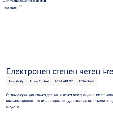
Дигитални решения за достъп
Tesa Hotel
Електронен стенен четец i‑r
Hospitality
Access Control
ASSA ABLOY
TESA Hotel
Оптимизиран дигитален достъп за всяка точка, където заключван
автоматизирано – от входни врати и турникети до асансьори и па
открито.