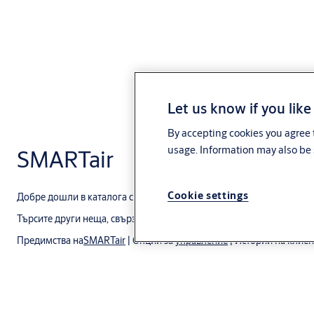
Let us know if you like
By accepting cookies you agree t
usage. Information may also be 
SMARTair
Cookie settings
Добре дошли в каталога с продукти SMARTair. Открийте продуктит
Търсите други неща, свързани със SMARTair?
Предимства на
SMARTair
| Опции за
управление
| Истории на
клиен