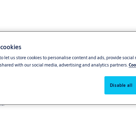
 cookies
o let us store cookies to personalise content and ads, provide social
shared with our social media, advertising and analytics partners.
Coo
Disable all
е, които са част от решението за безжично управление на достъпа SMA
ти