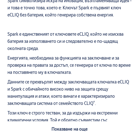
Spark символизира искра на иновация, възпламеняваща идея -
и това е точно това, което е: Ключът Spark е първият ключ
eCLIQ без батерия, който генерира собствена енергия.
Spark е единственият от ключовете eCLIQ, който не изисква
батерия за използването си и следователно е по-щадящ
околната среда.
Енергията, необходима за функцията на заключване и за
проверка на правата за достъп, се генерира от ключа по време
на поставянето му в ключалката.
Данните се прехвърлят между заключващата ключалка eCLIQ
и Spark с обичайното високо ниво на защита срещу
манипулация и атаки, което винаги е характеризирало
®
заключващата система от семейството CLIQ
.
Този ключ е строго тестван, за да издържи на екстремни
климатични условия. Той е обратно съвместим със
съществуваща CLIQ система, може да се използва заедно с
Показване на още
всички други eCLIQ ключове и работи с всички 60+ eCLIQ