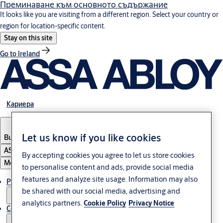
Преминаване към основното съдържание
It looks like you are visiting from a different region. Select your country or
region for location-specific content.
Stay on this site
Go to Ireland
Кариера
Let us know if you like cookies
Bulgaria
·
български
ASSA ABLOY Group
By accepting cookies you agree to let us store cookies
Меню
to personalise content and ads, provide social media
features and analyze site usage. Information may also
Решения
be shared with our social media, advertising and
analytics partners.
Cookie Policy
Privacy Notice
Сервиз