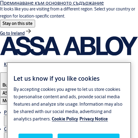
Преминаване към основното съдържание
It looks like you are visiting from a different region. Select your country or
region for location-specific content.
Stay on this site
Go to Ireland
Кариера
Let us know if you like cookies
Bulgaria
·
български
By accepting cookies you agree to let us store cookies
ASSA ABLOY Group
to personalise content and ads, provide social media
Меню
features and analyze site usage. Information may also
be shared with our social media, advertising and
Решения
analytics partners.
Cookie Policy
Privacy Notice
Сервиз