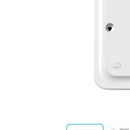
реба
 необходима протоколна