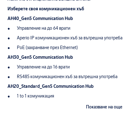
Изберете своя комуникационен хъб
AH40_Gen5 Communication Hub
Управление на до 64 врати
Aperio IP комуникационен хъб за вътрешна употреба
PoE (захранване през Ethernet)
AH30_Gen5 Communication Hub
Управление на до 16 врати
RS485 комуникационен хъб за вътрешна употреба
AH20_Standard_Gen5 Communication Hub
1 to 1 комуникация
Комуникационен хъб с Wiegand интерфейс за вътрешна упот
Показване на още
Съвместим с повечето системи за контрол на достъпа – не е
интеграция
AH20_Advanced_Gen5 Communication Hub