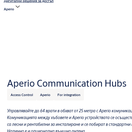
Дигитални решения за достъп
Aperio
Aperio Communication Hubs
Access Control
Aperio
For integration
Управлявайте до 64 врати в обхват от 25 метра с Aperio комуника
Комуникацията между хъбовете и Aperio устройствата се осъщест
са лесни и рентабилни за инсталиране и се побират в стандартни
Налична е и опционална външна антена.