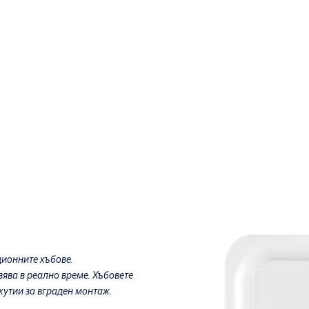
ционните хъбове.
вява в реално време. Хъбовете
 кутии за вграден монтаж.