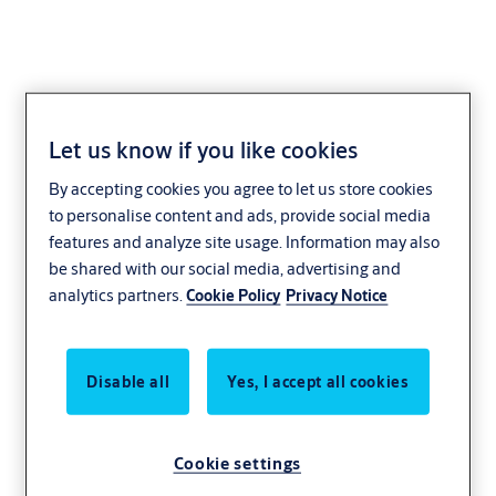
Let us know if you like cookies
Указание за защита
By accepting cookies you agree to let us store cookies
на личните данни -
to personalise content and ads, provide social media
features and analyze site usage. Information may also
заявка за достъп до
be shared with our social media, advertising and
analytics partners.
Cookie Policy
Privacy Notice
участниците
ASSA ABLOY AB ще обработва вашите лични
Disable all
Yes, I accept all cookies
данни по отношение на Вашето искане,
свързано с управлението на Вашите лични
Cookie settings
данни, по следния начин.