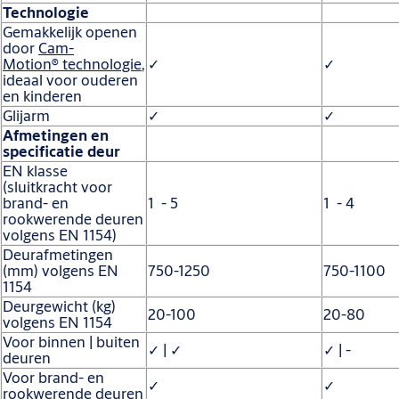
Technologie
Gemakkelijk openen
door
Cam-
Motion® technologie
,
✓
✓
ideaal voor ouderen
en kinderen
Glijarm
✓
✓
Afmetingen en
specificatie deur
EN klasse
(sluitkracht voor
brand- en
1 - 5
1 - 4
rookwerende deuren
volgens EN 1154)
Deurafmetingen
(mm) volgens EN
750-1250
750-1100
1154
Deurgewicht (kg)
20-100
20-80
volgens EN 1154
Voor binnen | buiten
✓ | ✓
✓ | -
deuren
Voor brand- en
✓
✓
rookwerende deuren