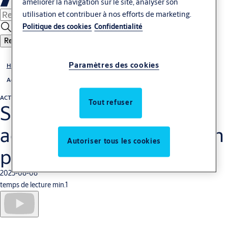
améliorer la navigation sur le site, analyser son
utilisation et contribuer à nos efforts de marketing.
Politique des cookies
Confidentialité
Recherche
Paramètres des cookies
Histoires
Actualités
ACTUALITÉS
Sécurité, fiabilité et accompagnement avec un partenaire de terrain
Tout refuser
Sécurité, fiabilité et
accompagnement avec un
Autoriser tous les cookies
partenaire de terrain
2025-06-06
temps de lecture min.1