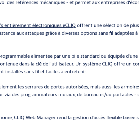
 vol des références mécaniques - et permet aux entreprises d'éc
ifs entièrement électroniques eCLIQ
offrent une sélection de plus
sistance aux attaques grâce à diverses options sans fil adaptées 
rogrammable alimentée par une pile standard ou équipée d'une te
contenue dans la clé de l'utilisateur. Un système CLIQ offre un c
installés sans fil et faciles à entretenir.
ement les serrures de portes autorisées, mais aussi les armoires, le
ur via des programmateurs muraux, de bureau et/ou portables - ou
nome, CLIQ Web Manager rend la gestion d'accès flexible basée sur