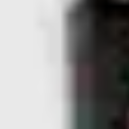
câblage de différentes serrures, nos concentrateurs Aperio,
lecteurs, RTE et contacts de porte, voir le contenu ci-dessous
pour plus d'informations.