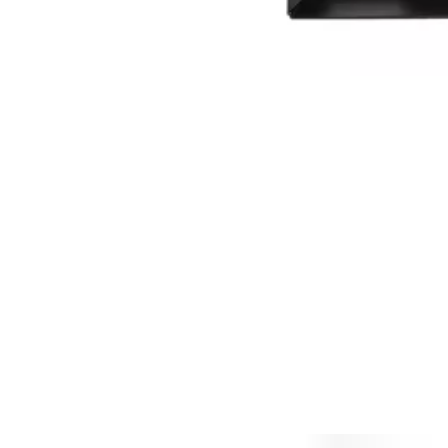
Boîtier en plastique (EAC-CP5 et EAC-DP5) vidéos :
Comment installer "Incedo Plastic Housing" ?
Connexion d'une alimentation de 12V au contrôleur
Connectez les câbles réseau et vérifiez les réglages des
commutateurs DIP
Connexion d'un concentrateur Aperio au contrôleur du
Cluster maître
Connexion d'un lecteur au module de lecteur de porte
Serrures de câblage - failsafe et failsecure