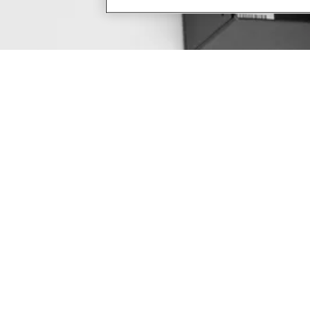
Boîtier métallique (EAC-M50) vidéos :
Comment installer le boîtier métallique Incedo ?
Raccordement d'une tension de secteur au contrôleur
Connexion du câble réseau et vérification des réglages des
commutateurs DIP
Connexion d'un concentrateur Aperio au contrôleur de
cluster maître
Connexion d'un lecteur au module de lecteur de porte
Verrous de câblage - à la fois à sécurité intégrée et à