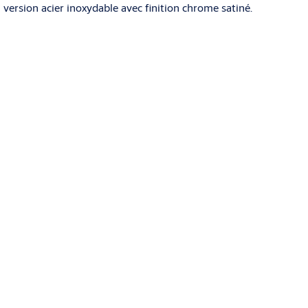
 version acier inoxydable avec finition chrome satiné.
ortes intérieures ?
paisseur de la porte est inférieure à 35 mm, vous pouvez utiliser
2, 3V.