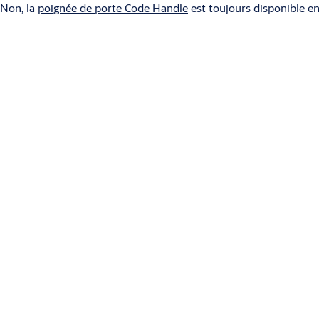
Non, la
poignée de porte Code Handle
est toujours disponible en
La poignée Code Handle s'adapte-t-elle à toutes les p
Non, une épaisseur de porte de 35 à 80 mm est nécessaire. Si l'é
Quel type de piles est utilisé ?
La poignée Code Handle fonctionne avec deux piles au lithium CR
À quelle fréquence dois-je remplacer les piles ?