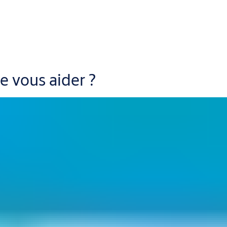
ar un tiers, puis vérifiées par l'Institut Bauen und Umwelt (I
rs, des consultants, des investisseurs et de nombreux autres act
ns un soutien personnalisé aux projets dans les régions et les pa
ciels de conception les plus courants.
 vous aider ?