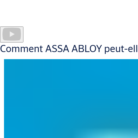
Les EPD d'ASSA ABLOY sont examinées de manière indépendante p
internationalement reconnues ISO 14025 et EN 15804.
Nous travaillons également avec des architectes, des entrepreneu
modélisation des données du bâtiment (BIM)
. Nous fournisso
fournies par notre logiciel Opening Studio directement aux progi
Comment ASSA ABLOY peut-elle