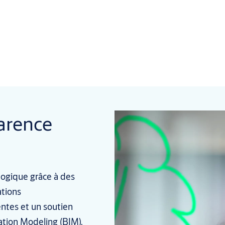
parence
logique grâce à des
ations
ntes et un soutien
ation Modeling (BIM).