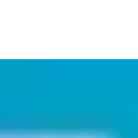
BU) en Allemagne. Elles sont conformes aux normes
eurs de la construction pour soutenir le processus de
ys du monde entier, ainsi que des spécifications détaillées