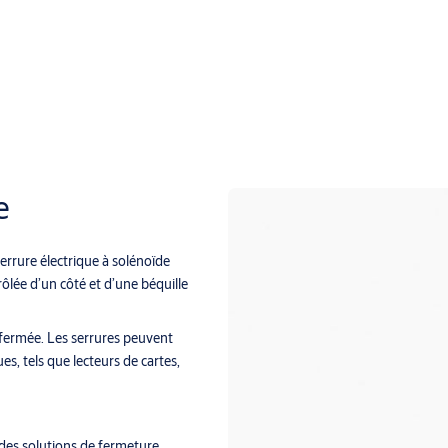
e
errure électrique à solénoïde
rôlée d’un côté et d’une béquille
 fermée. Les serrures peuvent
s, tels que lecteurs de cartes,
 des solutions de fermeture