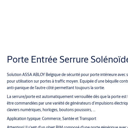
Porte Entrée Serrure Solénoïd
Solution ASSA ABLOY Belgique de sécurité pour porte intérieure avec s
pour utilisation sur portes à traffic moyen. Equipée d’une béquille cont
anti-panique de l’autre côté permettant toujours la sortie.
La serrure/porte est automatiquement verrouillée dès que la porte est
être commandées par une variété de générateurs d’impulsions électrique
claviers numériques, horloges, boutons poussoirs, ...
Application typique: Commerce, Santée et Transport
Attention! Il s'agit d'un objet BIM composé d'une porte générique avec