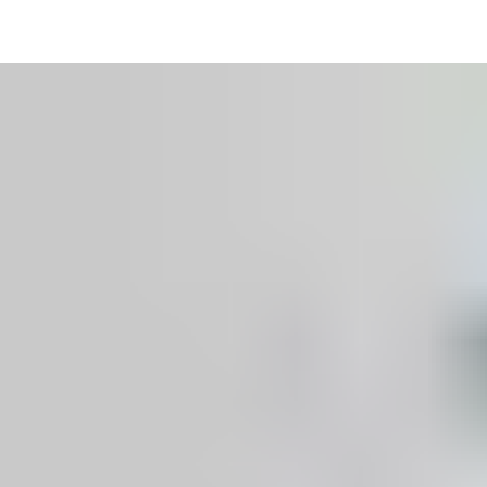
Comprendre comment la mise en œuvre d'une gestion efficace des
Démontrer comment les entreprises et leurs équipes de sécurité
Apprendre comment un système d'accès peut protéger le personne
Veillez à ce que seules les personnes autorisées aient un accès f
Lisez des études de cas illustrant les avantages de la mise en 