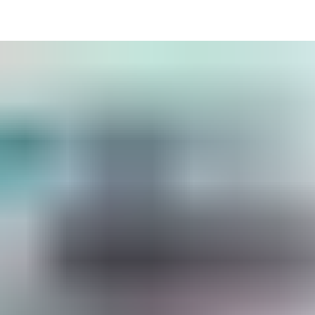
ratégiques.
cès efficace.
re lieu de travail.