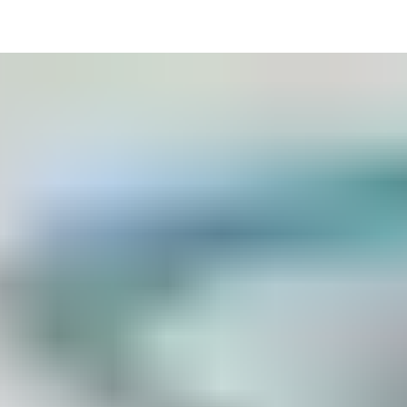
 installations peut contribuer à la réalisation des objectifs st
 peuvent gagner du temps et de l'argent grâce à un contrôle d'ac
l et le public du point de vue de la santé et de la sécurité.
lexible, à des heures précises, aux zones les plus sécurisées de vot
œuvre d'une solution de contrôle d'accès efficace.