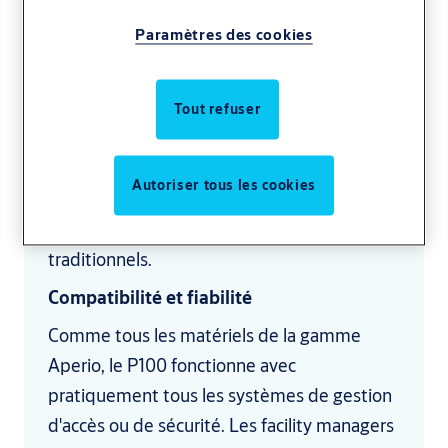
contrôle numérique flexible à davantage
Paramètres des cookies
d'endroits, quel que soit le système de
gestion de l'accès ou de la sécurité utilisé.
Basé sur la technologie Aperio bien connue,
Tout refuser
il permet de contrôler les stocks, de
protéger les zones sensibles ou de renforcer
Autoriser tous les cookies
les protocoles de santé et de sécurité - tout
en éliminant les limites des cadenas
traditionnels.
Compatibilité et fiabilité
Comme tous les matériels de la gamme
Aperio, le P100 fonctionne avec
pratiquement tous les systèmes de gestion
d'accès ou de sécurité. Les facility managers