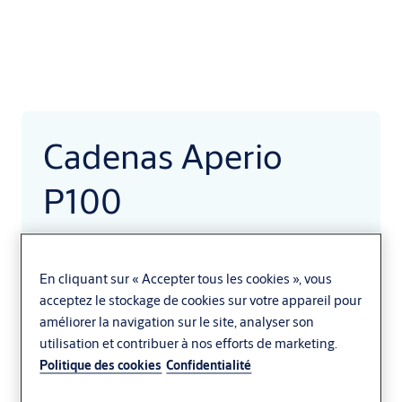
Cadenas Aperio
P100
Étendez le contrôle d'accès numérique
aux clôtures, portails, cages de stockage,
En cliquant sur « Accepter tous les cookies », vous
acceptez le stockage de cookies sur votre appareil pour
étagères, conteneurs, armoires à outils et
améliorer la navigation sur le site, analyser son
autres ouvertures non standard, à
utilisation et contribuer à nos efforts de marketing.
l'intérieur ou à l'extérieur.
Politique des cookies
Confidentialité
Le cadenas sans fil Aperio P100 apporte un